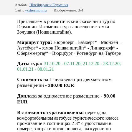
Альбом:
Швейцария и Германия
Сайт:
vcdreamon.ru
Изображение: 3/4
Приглашаем в романтический сказочный тур по
Германии. Изюминка тура - посещение замка
Золушки (Ношванштайна).
Маршрут тура:
Нюрнберг - Бамберг* - Мюнхен -
Аугсбург* - замок Ношванштайн* - Линдерхоф* -
Обераммергау* - Вюрцбург - Ротенбург-на-Таубере
Даты тура:
31.10.20 - 07.11.20; 21.12.20 - 28.12.20;
01.01.21 - 08.01.21
Стоимость
на 1 человека при двухместном
размещении -
300.00 EUR
Доплата
за одноместное размещение -
90.00
EUR
В стоимость тура включены:
переезд на
комфортабельном автобусе туристического класса,
проживание в гостиницах 2-3* с удобствами в
номере, завтраки после ночлега, экскурсии по